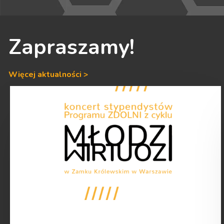
Zapraszamy!
Więcej aktualności >
Młodzi
Wirtuozi
w
Zamku
Królewskim
–
Koncert
24
maja
2026
roku!