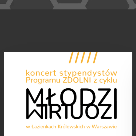
Już
26
kwietnia
2026
roku
–
Młodzi
Wirtuozi
w
Łazienkach
Królewskich!