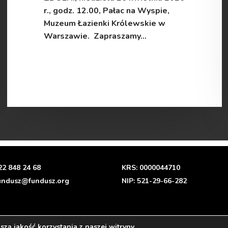
r., godz. 12.00, Pałac na Wyspie,
Muzeum Łazienki Królewskie w
Warszawie. Zapraszamy…
read more
22 848 24 68
KRS: 0000044710
undusz@fundusz.org
NIP: 521-29-66-282
zą jakość korzystania z naszej witryny.