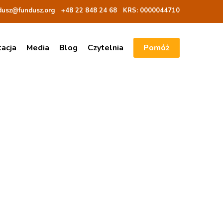
dusz@fundusz.org
+48 22 848 24 68
KRS: 00000
44710
tacja
Media
Blog
Czytelnia
Pomóż