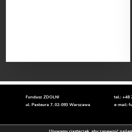
read more
Fundusz ZDOLNI
tel.:
+48 
ul. Pasteura 7, 02-093 Warszawa
e-mail:
f
Polityka prywatności
/
Privacy Policy
Używamy ciasteczek, aby zapewnić najleps