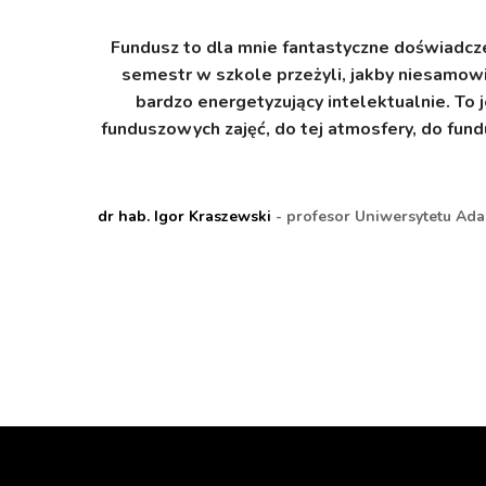
cy, kiedy
Fundusz to dla mnie fantastyczne doświadcze
 pasją do
semestr w szkole przeżyli, jakby niesamowic
bardzo energetyzujący intelektualnie. To j
funduszowych zajęć, do tej atmosfery, do fund
duszu ZDOLNI
dr hab. Igor Kraszewski
- profesor Uniwersytetu Ada