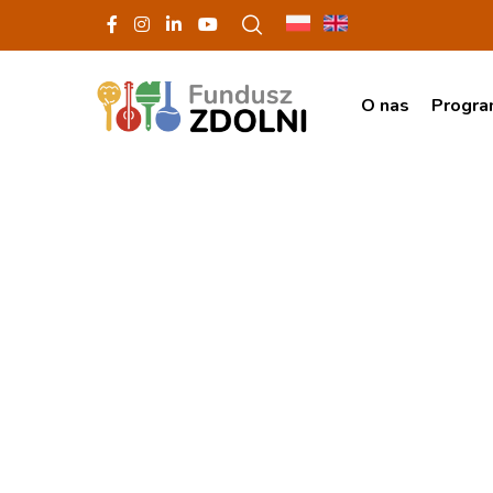
O nas
Progr