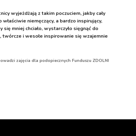
icy wyjeżdżają z takim poczuciem, jakby cały
Poza ud
 właściwie niemęczący, a bardzo inspirujący,
inicjatywy,
y się mniej chciało, wystarczyło sięgnąć do
e, twórcze i wesołe inspirowanie się wzajemnie
Ania Łeń
prowadzi zajęcia dla podopiecznych Funduszu ZDOLNI