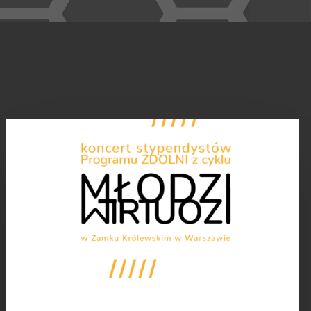
Już
12
kwietnia
2026
roku
–
Młodzi
Wirtuozi
w
Zamku
Królewskim!